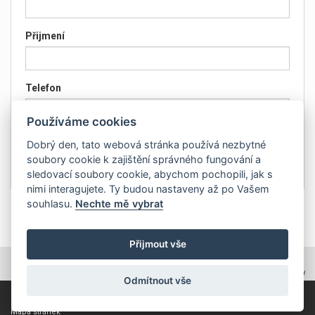
Přijmení
Telefon
Používáme cookies
Email
Dobrý den, tato webová stránka používá nezbytné
soubory cookie k zajištění správného fungování a
sledovací soubory cookie, abychom pochopili, jak s
nimi interagujete. Ty budou nastaveny až po Vašem
souhlasu.
Nechte mě vybrat
Přijmout vše
TOPWEBY - webhosting, domény, tvorba www
Odmítnout vše
Copyright 2011, ZP Automatic, všechna práva vyhrazena
Mapa stránek