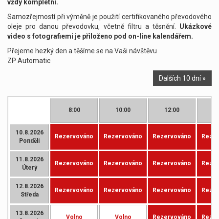
vždy kompletní.
Samozřejmostí při výměně je použití certifikovaného převodového
oleje pro danou převodovku, včetně filtru a těsnění.
Ukázkové
video s fotografiemi je přiloženo pod on-line kalendářem.
Přejeme hezký den a těšíme se na Vaši návštěvu
ZP Automatic
Dalších 10 dní »
8:00
10:00
12:00
1
10.8.2026
Rezervováno
Rezervováno
Rezervováno
Rezer
Pondělí
11.8.2026
Rezervováno
Rezervováno
Rezervováno
Rezer
Úterý
12.8.2026
Rezervováno
Rezervováno
Rezervováno
Rezer
Středa
13.8.2026
Volno
Volno
Rezervováno
Rezer