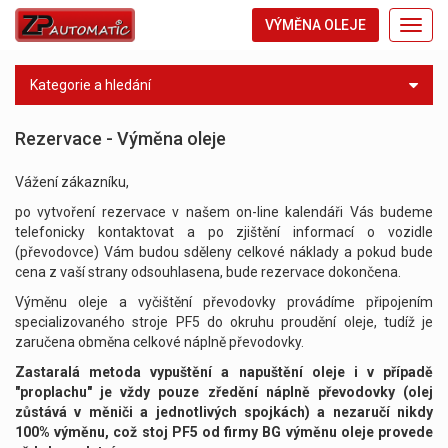
VÝMĚNA OLEJE
Toggl
navig
Kategorie a hledání
Rezervace - Výměna oleje
Vážení zákazníku,
po vytvoření rezervace v našem on-line kalendáři Vás budeme
telefonicky kontaktovat a po zjištění informací o vozidle
(převodovce) Vám budou sděleny celkové náklady a pokud bude
cena z vaší strany odsouhlasena, bude rezervace dokončena.
Výměnu oleje a vyčištění převodovky provádíme připojením
specializovaného stroje PF5 do okruhu proudění oleje, tudíž je
zaručena obměna celkové náplně převodovky.
Zastaralá metoda vypuštění a napuštění oleje i v případě
"proplachu" je vždy pouze zředění náplně převodovky (olej
zůstává v měniči a jednotlivých spojkách) a nezaručí nikdy
100% výměnu, což stoj PF5 od firmy BG výměnu oleje provede