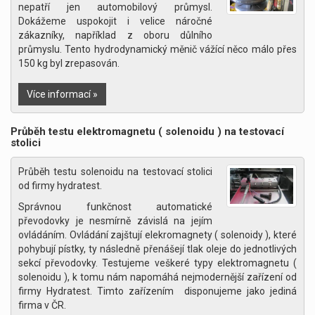
nepatří jen automobilový průmysl.
Dokážeme uspokojit i velice náročné
zákazníky, například z oboru důlního
průmyslu. Tento hydrodynamický měnič vážící něco málo přes
150 kg byl zrepasován.
Více informací »
Průběh testu elektromagnetu ( solenoidu ) na testovací
stolici
Průběh testu solenoidu na testovací stolici
od firmy hydratest.
Správnou funkčnost automatické
převodovky je nesmírně závislá na jejím
ovládáním. Ovládání zajštují elekromagnety ( solenoidy ), které
pohybují pístky, ty následně přenášejí tlak oleje do jednotlivých
sekcí převodovky. Testujeme veškeré typy elektromagnetu (
solenoidu ), k tomu nám napomáhá nejmodernější zařízení od
firmy Hydratest. Timto zařízením disponujeme jako jediná
firma v ČR.