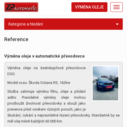
VÝMĚNA OLEJE
Toggl
navig
Kategorie a hledání
Reference
Výměna oleje v automatické převodovce
Výměna oleje na šestistupňové převodovce
DSG
Model vozu- Škoda Octavia RS, 162kw
Služba zahrnuje výměnu filtru, oleje a přidání
aditiv. Pravidelné výměny oleje mohou
prodloužit životnost převodovky a slouží jako
prevence před vznikem různých poruch, jako je
škubání, cukání a nepravidelné řazení převodovky. Standartně by se
měl olej měnit každých 60 000 km.