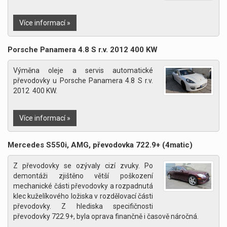
Více informací »
Porsche Panamera 4.8 S r.v. 2012 400 KW
Výměna oleje a servis automatické
převodovky u Porsche Panamera 4.8 S r.v.
2012 400 KW.
Více informací »
Mercedes S550i, AMG, převodovka 722.9+ (4matic)
Z převodovky se ozývaly cizí zvuky. Po
demontáži zjištěno větší poškození
mechanické části převodovky a rozpadnutá
klec kuželíkového ložiska v rozdělovací části
převodovky. Z hlediska specifičnosti
převodovky 722.9+, byla oprava finančně i časově náročná.