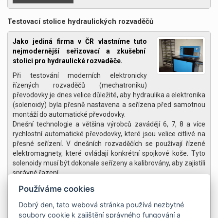
Testovací stolice hydraulických rozvaděčů
Jako jediná firma v ČR vlastníme tuto
nejmodernější seřizovací a zkušební
stolici pro hydraulické rozvaděče.
Při testování moderních elektronicky
řízených rozvaděčů (mechatroniku)
převodovky je dnes velice důležité, aby hydraulika a elektronika
(solenoidy) byla přesně nastavena a seřízena před samotnou
montáží do automatické převodovky.
Dnešní technologie a většina výrobců zavádějí 6, 7, 8 a více
rychlostní automatické převodovky, které jsou velice citlivé na
přesné seřízení. V dnešních rozvaděčích se používají řízené
elektromagnety, které ovládají konkrétní spojkové koše. Tyto
solenoidy musí být dokonale seřízeny a kalibrovány, aby zajistili
správné řazení.
Při testu hydraulického rozvaděče je na obrazovce testovací
Používáme cookies
stolice zobrazen graf, na kterém jsou data požadovaná
Dobrý den, tato webová stránka používá nezbytné
(kalibrovaná) a data aktuální ze zkoušeného rozvaděče, tudíž
soubory cookie k zajištění správného fungování a
je jednoduché rozpoznat nesprávnou funkci testovaného