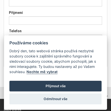
Přijmení
Telefon
Používáme cookies
Email
Dobrý den, tato webová stránka používá nezbytné
soubory cookie k zajištění správného fungování a
sledovací soubory cookie, abychom pochopili, jak s
nimi interagujete. Ty budou nastaveny až po Vašem
souhlasu.
Nechte mě vybrat
Přijmout vše
TOPWEBY - webhosting, domény, tvorba www
Odmítnout vše
Copyright 2011, ZP Automatic, všechna práva vyhrazena
Mapa stránek