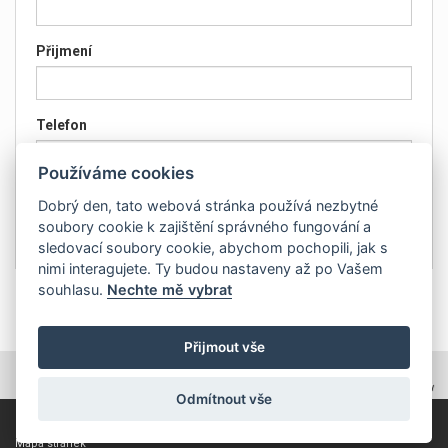
Přijmení
Telefon
Používáme cookies
Email
Dobrý den, tato webová stránka používá nezbytné
soubory cookie k zajištění správného fungování a
sledovací soubory cookie, abychom pochopili, jak s
nimi interagujete. Ty budou nastaveny až po Vašem
souhlasu.
Nechte mě vybrat
Přijmout vše
TOPWEBY - webhosting, domény, tvorba www
Odmítnout vše
Copyright 2011, ZP Automatic, všechna práva vyhrazena
Mapa stránek