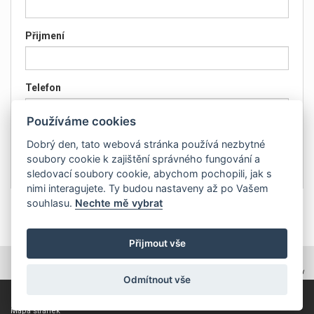
Přijmení
Telefon
Používáme cookies
Email
Dobrý den, tato webová stránka používá nezbytné
soubory cookie k zajištění správného fungování a
sledovací soubory cookie, abychom pochopili, jak s
nimi interagujete. Ty budou nastaveny až po Vašem
souhlasu.
Nechte mě vybrat
Přijmout vše
TOPWEBY - webhosting, domény, tvorba www
Odmítnout vše
Copyright 2011, ZP Automatic, všechna práva vyhrazena
Mapa stránek