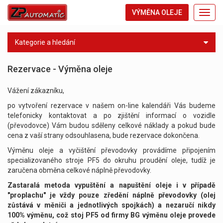
VÝMĚNA OLEJE
Toggl
navig
Kategorie a hledání
Rezervace - Výměna oleje
Vážení zákazníku,
po vytvoření rezervace v našem on-line kalendáři Vás budeme
telefonicky kontaktovat a po zjištění informací o vozidle
(převodovce) Vám budou sděleny celkové náklady a pokud bude
cena z vaší strany odsouhlasena, bude rezervace dokončena.
Výměnu oleje a vyčištění převodovky provádíme připojením
specializovaného stroje PF5 do okruhu proudění oleje, tudíž je
zaručena obměna celkové náplně převodovky.
Zastaralá metoda vypuštění a napuštění oleje i v případě
"proplachu" je vždy pouze zředění náplně převodovky (olej
zůstává v měniči a jednotlivých spojkách) a nezaručí nikdy
100% výměnu, což stoj PF5 od firmy BG výměnu oleje provede