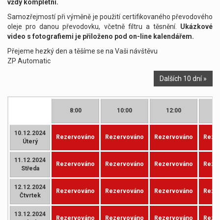
vždy kompletní.
Samozřejmostí při výměně je použití certifikovaného převodového
oleje pro danou převodovku, včetně filtru a těsnění.
Ukázkové
video s fotografiemi je přiloženo pod on-line kalendářem.
Přejeme hezký den a těšíme se na Vaši návštěvu
ZP Automatic
Dalších 10 dní »
8:00
10:00
12:00
1
10.12.2024
Rezervováno
Rezervováno
Rezervováno
Reze
Úterý
11.12.2024
Rezervováno
Rezervováno
Rezervováno
Reze
Středa
12.12.2024
Rezervováno
Rezervováno
Rezervováno
Reze
Čtvrtek
13.12.2024
Rezervováno
Rezervováno
Rezervováno
Reze