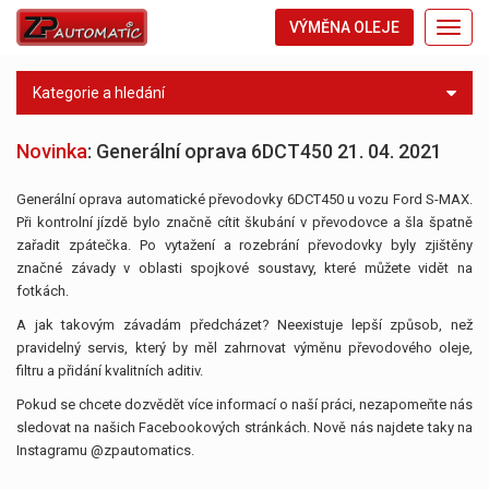
VÝMĚNA OLEJE
Toggl
navig
Kategorie a hledání
Novinka
: Generální oprava 6DCT450
21. 04. 2021
Generální oprava automatické převodovky 6DCT450 u vozu Ford S-MAX.
Při kontrolní jízdě bylo značně cítit škubání v převodovce a šla špatně
zařadit zpátečka. Po vytažení a rozebrání převodovky byly zjištěny
značné závady v oblasti spojkové soustavy, které můžete vidět na
fotkách.
A jak takovým závadám předcházet? Neexistuje lepší způsob, než
pravidelný servis, který by měl zahrnovat výměnu převodového oleje,
filtru a přidání kvalitních aditiv.
Pokud se chcete dozvědět více informací o naší práci, nezapomeňte nás
sledovat na našich Facebookových stránkách. Nově nás najdete taky na
Instagramu @zpautomatics.