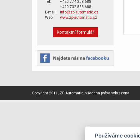
Tel:
+420 774 258 688
+420 732 888 688
E-mail:
info@zp-automatic.cz
Web:
www.zp-automatic.cz
Kontaktní formulář
Copyright 2011, ZP Automatic, všechna práva vyhrazena
Používáme cooki