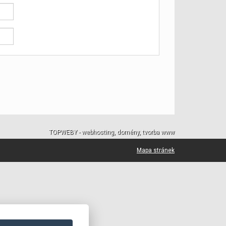
TOPWEBY - webhosting, domény, tvorba www
Mapa stránek