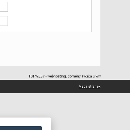
TOPWEBY - webhosting, domény, tvorba www
Mapa stránek