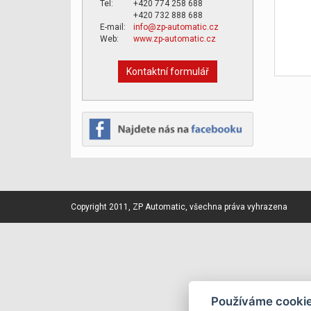
Tel:
+420 774 258 688
+420 732 888 688
E-mail:
info@zp-automatic.cz
Web:
www.zp-automatic.cz
Kontaktní formulář
Copyright 2011, ZP Automatic, všechna práva vyhrazena
Používáme cooki