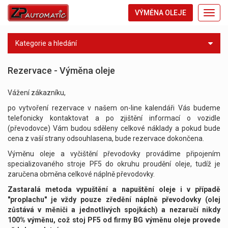
VÝMĚNA OLEJE
Toggl
navig
Kategorie a hledání
Rezervace - Výměna oleje
Vážení zákazníku,
po vytvoření rezervace v našem on-line kalendáři Vás budeme
telefonicky kontaktovat a po zjištění informací o vozidle
(převodovce) Vám budou sděleny celkové náklady a pokud bude
cena z vaší strany odsouhlasena, bude rezervace dokončena.
Výměnu oleje a vyčištění převodovky provádíme připojením
specializovaného stroje PF5 do okruhu proudění oleje, tudíž je
zaručena obměna celkové náplně převodovky.
Zastaralá metoda vypuštění a napuštění oleje i v případě
"proplachu" je vždy pouze zředění náplně převodovky (olej
zůstává v měniči a jednotlivých spojkách) a nezaručí nikdy
100% výměnu, což stoj PF5 od firmy BG výměnu oleje provede