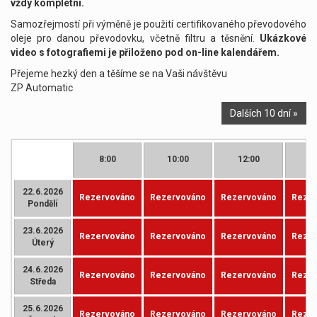
vždy kompletní.
Samozřejmostí při výměně je použití certifikovaného převodového
oleje pro danou převodovku, včetně filtru a těsnění.
Ukázkové
video s fotografiemi je přiloženo pod on-line kalendářem.
Přejeme hezký den a těšíme se na Vaši návštěvu
ZP Automatic
Dalších 10 dní »
8:00
10:00
12:00
1
22.6.2026
Rezervováno
Rezervováno
Rezervováno
Rezer
Pondělí
23.6.2026
Rezervováno
Rezervováno
Rezervováno
Rezer
Úterý
24.6.2026
Rezervováno
Rezervováno
Rezervováno
Rezer
Středa
25.6.2026
Rezervováno
Rezervováno
Rezervováno
Rezer